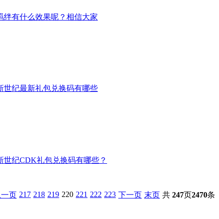
羁绊有什么效果呢？相信大家
新世纪最新礼包兑换码有哪些
世纪CDK礼包兑换码有哪些？
217
218
219
220
221
222
223
上一页
下一页
末页
共
247
页
2470
条