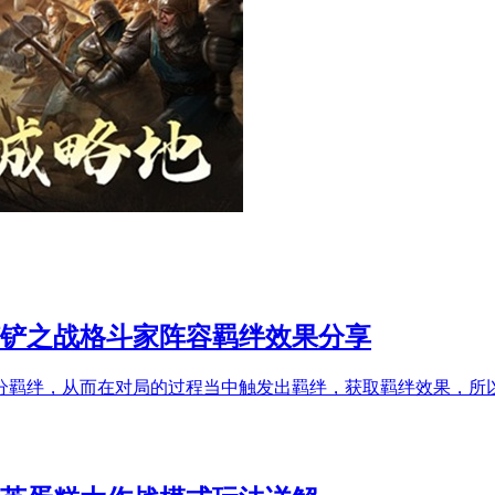
铲铲之战格斗家阵容羁绊效果分享
分羁绊，从而在对局的过程当中触发出羁绊，获取羁绊效果，所