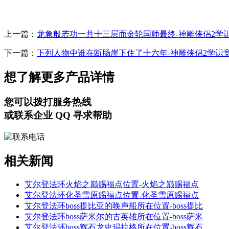
上一篇：
龙象般若功一共十三层而金轮国师最终-神雕侠侣2学
下一篇：
下列人物中谁在断肠崖下住了十六年-神雕侠侣2学识
想了解更多产品详情
您可以拨打服务热线
或联系企业 QQ 寻求帮助
相关新闻
艾尔登法环火焰之巅赐福点位置-火焰之巅赐福点
艾尔登法环化圣雪原赐福点位置-化圣雪原赐福点
艾尔登法环boss提比亚的唤声船所在位置-boss提比
艾尔登法环boss萨米尔的古英雄所在位置-boss萨米
艾尔登法环boss辉石龙史玛拉格所在位置-boss辉石