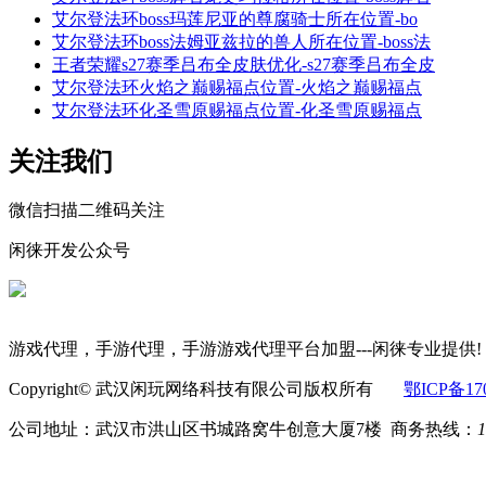
艾尔登法环boss玛莲尼亚的尊腐骑士所在位置-bo
艾尔登法环boss法姆亚兹拉的兽人所在位置-boss法
王者荣耀s27赛季吕布全皮肤优化-s27赛季吕布全皮
艾尔登法环火焰之巅赐福点位置-火焰之巅赐福点
艾尔登法环化圣雪原赐福点位置-化圣雪原赐福点
关注我们
微信扫描二维码关注
闲徕开发公众号
游戏代理，手游代理，手游游戏代理平台加盟---闲徕专业提供!
Copyright© 武汉闲玩网络科技有限公司版权所有
鄂ICP备170
公司地址：武汉市洪山区书城路窝牛创意大厦7楼 商务热线：
1