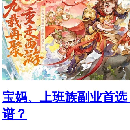
宝妈、上班族副业首选
谱？