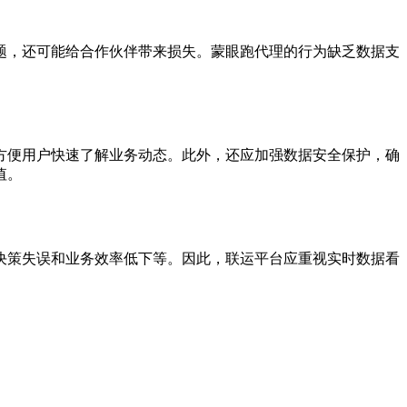
题，还可能给合作伙伴带来损失。蒙眼跑代理的行为缺乏数据支
方便用户快速了解业务动态。此外，还应加强数据安全保护，确
值。
决策失误和业务效率低下等。因此，联运平台应重视实时数据看