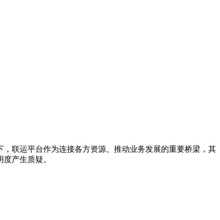
下，联运平台作为连接各方资源、推动业务发展的重要桥梁，其
明度产生质疑。