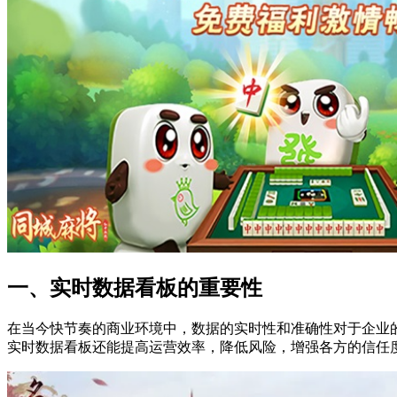
一、实时数据看板的重要性
在当今快节奏的商业环境中，数据的实时性和准确性对于企业
实时数据看板还能提高运营效率，降低风险，增强各方的信任